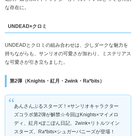
な存在に。
UNDEAD×クロミ
UNDEADとクロミの組み合わせは、少しダークな魅力を
持ちながらも、サンリオの可愛さが加わり、ミステリアス
な可愛さが引き立ちました。
第2弾（Knights・紅月・2wink・Ra*bits）
あんさんぶるスターズ！×サンリオキャラクター
ズコラボ第2弾が解禁☆今回はKnights×マイメロ
ディ、紅月×ぽこぽん日記、2wink×リトルツイン
スターズ、Ra*bits×シュガーバニーズが登場！