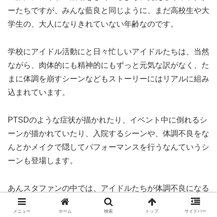
ーたちですが、みんな藍良と同じように、まだ高校生や大
学生の、大人になりきれていない年齢なのです。
学校にアイドル活動にと日々忙しいアイドルたちは、当然
ながら、肉体的にも精神的にもずっと元気な訳がなく、た
まに体調を崩すシーンなどもストーリーにはリアルに組み
込まれています。
PTSDのような症状が描かれたり、イベント中に倒れるシ
ーンが描かれていたり、入院するシーンや、体調不良をな
んとかメイクで隠してパフォーマンスを行うなんていうシ
ーンも登場します。
あんスタファンの中では、アイドルたちが体調不良になる
ストーリーは人気があり、創作ストーリーでもよく作られ
メニュー
ホーム
検索
トップ
サイドバー
ているため、どれがメインストーリーで、どれが創作のス