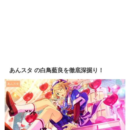
あんスタ の白鳥藍良を徹底深掘り！
あんスタ